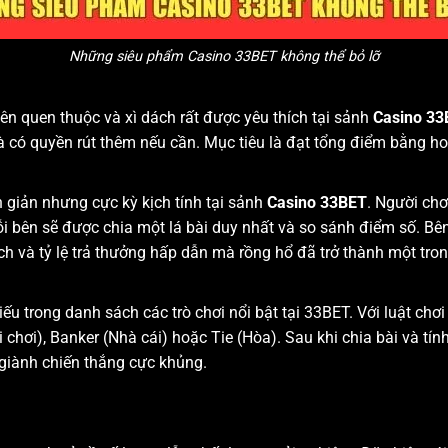
Những siêu phẩm Casino 33BET không thể bỏ lỡ
tên quen thuộc và xì dách rất được yêu thích tại sảnh
Casino 33
và có quyền rút thêm nếu cần. Mục tiêu là đạt tổng điểm bằng 
 giản nhưng cực kỳ kịch tính tại sảnh
Casino 33BET
. Người chơ
i bên sẽ được chia một lá bài duy nhất và so sánh điểm số. Bên
h và tỷ lệ trả thưởng hấp dẫn mà rồng hổ đã trở thành một tro
iếu trong danh sách các trò chơi nổi bật tại 33BET. Với luật chơ
chơi), Banker (Nhà cái) hoặc Tie (Hòa). Sau khi chia bài và tí
giành chiến thắng cực khủng.