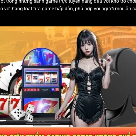
một trong những sảnh game trực tuyến hàng đầu với kho trò chơi
 cao với hàng loạt tựa game hấp dẫn, phù hợp với người mới lẫn 