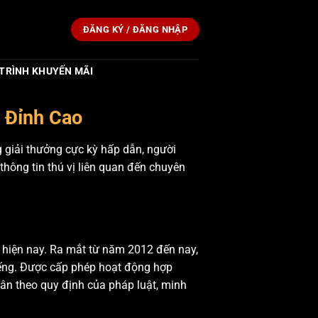
ĐĂNG KÝ / ĐĂNG NHẬP
TRÌNH KHUYẾN MÃI
i Đỉnh Cao
g giải thưởng cực kỳ hấp dẫn, người
 thông tin thú vị liên quan đến chuyên
n hiện nay. Ra mắt từ năm 2012 đến nay,
tiếng. Được cấp phép hoạt động hợp
ân theo quy định của pháp luật, minh