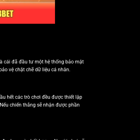
Nhà cái đã đầu tư một hệ thống bảo mật
 bảo vệ chặt chẽ dữ liệu cá nhân.
ầu hết các trò chơi đều được thiết lập
e…Nếu chiến thắng sẽ nhận được phần