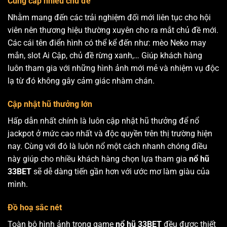
Cung cấp nhiều chủ đề
Nhằm mang đến các trải nghiệm đối mới liên tục cho hội
viên nên thương hiệu thường xuyên cho ra mắt chủ đề mới.
Các cái tên điển hình có thể kể đến như: mèo Neko may
mắn, slot Ai Cập, chủ đề rừng xanh,… Giúp khách hàng
luôn tham gia với những hình ảnh mới mẻ và nhiệm vụ độc
lạ từ đó không gây cảm giác nhàm chán.
Cập nhật hũ thưởng lớn
Hấp dẫn nhất chính là luôn cập nhật hũ thưởng để nổ
jackpot ở mức cao nhất và độc quyền trên thị trường hiện
nay. Cùng với đó là luôn nổ một cách nhanh chóng điều
này giúp cho nhiều khách hàng chọn lựa tham gia
nổ hũ
33BET
sẽ dễ dàng tiến gần hơn với ước mơ làm giàu của
mình.
Đồ hoạ sắc nét
Toàn bộ hình ảnh trong game
nổ hũ 33BET
đều được thiết