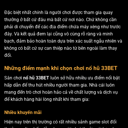
Đặc biệt nhất chính là người chơi được tham gia quay
thưởng ở bất cứ đâu mà bất cứ nơi nào. Chứ không cần
phải di chuyển để các địa điểm chứa máy xèng như trước
đây. Và kết quả đem lại cũng vô cùng rõ ràng và minh
bạch, đảm bảo hoàn toàn dựa trên xác suất ngẫu nhiên và
không có bất cứ sự can thiệp nào từ bên ngoài làm thay
đổi.
Những điểm mạnh khi chọn chơi nổ hũ 33BET
Sân chơi
nổ hũ 33BET
luôn sở hữu nhiều ưu điểm nổi bật
hấp dẫn để thu hút nhiều người tham gia. Nhà cái luôn
mang đến trò chơi hoàn hảo cả về chất lượng và dịch vụ
để khách hàng hài lòng nhất khi tham gia:
Nhiều khuyến mãi
Hiện nay trên thị trường có rất nhiều sảnh game slot đổi