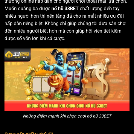
thưởng online hấp dẫn cho người chơi thoải mái lựa chọn.
Muốn quảng bá được
nổ hũ 33BET
chất lượng đến tay
nhiều người hơn thì nền tảng đã cho ra mắt nhiều ưu đãi
hấp dẫn riêng biệt. Không chỉ giúp chúng tôi đưa sân chơi
đến nhiều người biết hơn mà còn giúp hội viên tiết kiệm
được số vốn lớn khi cá cược.
Những điểm mạnh khi chọn chơi nổ hũ 33BET