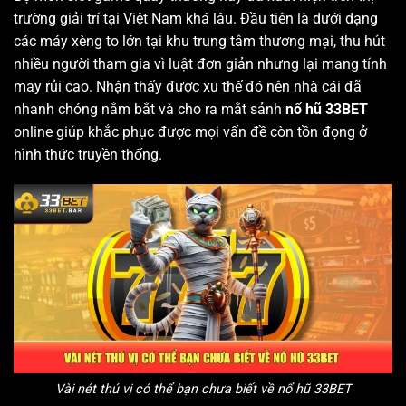
trường giải trí tại Việt Nam khá lâu. Đầu tiên là dưới dạng
các máy xèng to lớn tại khu trung tâm thương mại, thu hút
nhiều người tham gia vì luật đơn giản nhưng lại mang tính
may rủi cao. Nhận thấy được xu thế đó nên nhà cái đã
nhanh chóng nắm bắt và cho ra mắt sảnh
nổ hũ 33BET
online giúp khắc phục được mọi vấn đề còn tồn đọng ở
hình thức truyền thống.
Vài nét thú vị có thể bạn chưa biết về nổ hũ 33BET