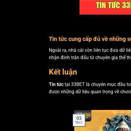
Tin tức cung cấp đủ về những s
Ngoài ra, nhà cái còn liên tục đưa dữ liệ
nhận định trận đấu từ chuyên gia thể 
Kết luận
Tin tức
tại 33BET là chuyên mục đầu tư 
được những dữ liệu quan trọng về chươn
03
Th11