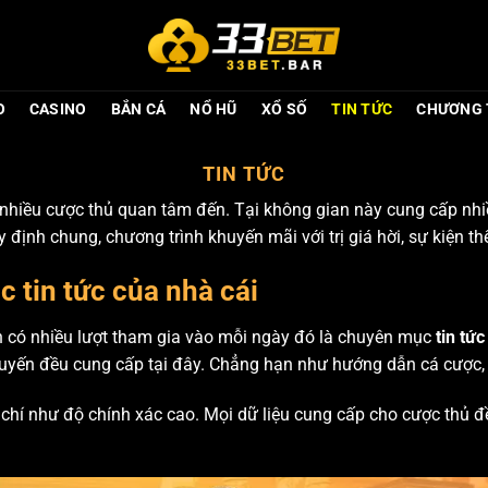
O
CASINO
BẮN CÁ
NỔ HŨ
XỔ SỐ
TIN TỨC
CHƯƠNG 
TIN TỨC
 nhiều cược thủ quan tâm đến. Tại không gian này cung cấp nhiề
định chung, chương trình khuyến mãi với trị giá hời, sự kiện th
c tin tức của nhà cái
 có nhiều lượt tham gia vào mỗi ngày đó là chuyên mục
tin tứ
 tuyến đều cung cấp tại đây. Chẳng hạn như hướng dẫn cá cược
chí như độ chính xác cao. Mọi dữ liệu cung cấp cho cược thủ đ