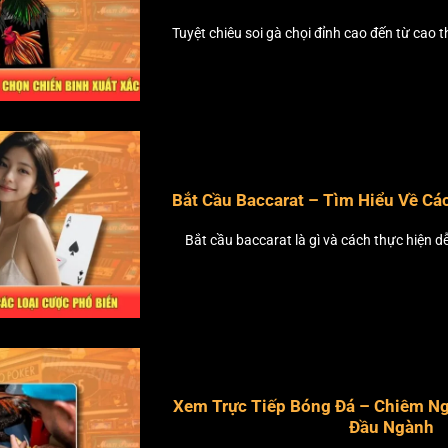
Tuyệt chiêu soi gà chọi đỉnh cao đến từ cao th
Bắt Cầu Baccarat – Tìm Hiểu Về Cá
Bắt cầu baccarat là gì và cách thực hiện dễ 
Xem Trực Tiếp Bóng Đá – Chiêm N
Đầu Ngành