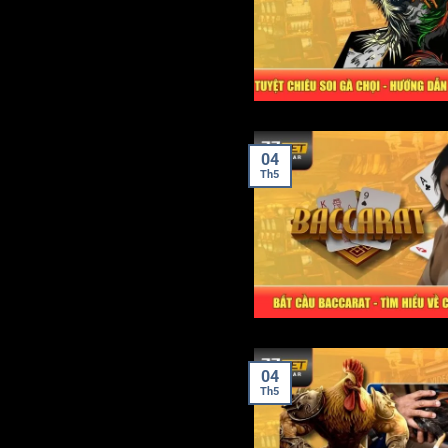
04
Th5
04
Th5