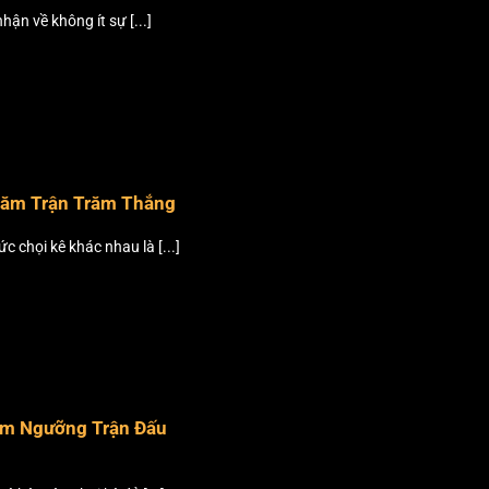
hận về không ít sự [...]
răm Trận Trăm Thắng
 chọi kê khác nhau là [...]
êm Ngưỡng Trận Đấu