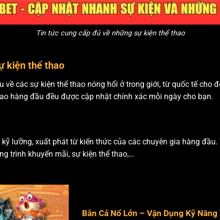
Tin tức cung cấp đủ về những sự kiện thể thao
ự kiện thể thao
u về các sự kiện thể thao nóng hổi ở trong giới, từ quốc tế cho đ
thao hàng đầu đều được cập nhật chính xác mỗi ngày cho bạn.
kỹ lưỡng, xuất phát từ kiến thức của các chuyên gia hàng đầu. 
g trình khuyến mãi, sự kiện thể thao,…
Bắn Cá Nổ Lớn – Vận Dụng Kỹ Năng 