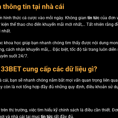
thông tin tại nhà cái
ến hình thức cá cược vào mỗi ngày. Không gian
tin tức
của đơn v
sự kiện thể thao cho đến khuyến mãi mới nhất,… Tất nhiên rằng đ
i nhất.
 cục khoa học giúp bạn nhanh chóng tìm thấy được nội dung mon
 cách nhận khuyến mãi,… Đặc biệt, tốc độ tải trang luôn diễn r
uyên suốt 24/7.
 33BET cung cấp các dữ liệu gì?
à cái, bạn sẽ nhanh chóng nắm bắt mọi vấn quan trọng liên qua
đây còn là nơi tổng hợp đầy đủ những quy định, điều khoản sử d
trên thị trường, việc tìm hiểu kỹ chính sách là điều cần thiết. 
hơi và nhà cái tại mục
tin tức
rất đầy đủ.