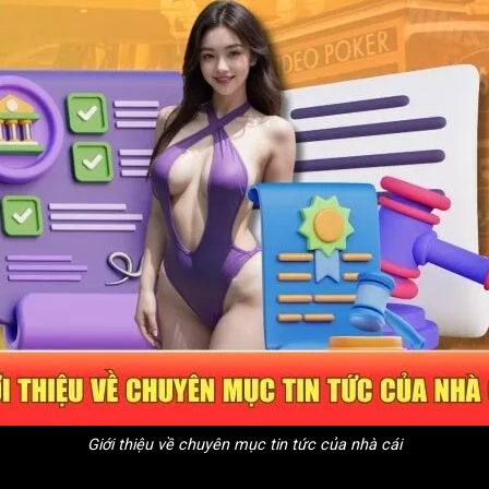
Giới thiệu về chuyên mục tin tức của nhà cái