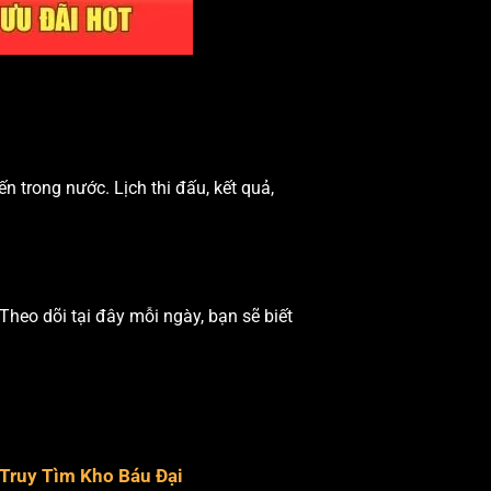
ến trong nước. Lịch thi đấu, kết quả,
Theo dõi tại đây mỗi ngày, bạn sẽ biết
Truy Tìm Kho Báu Đại