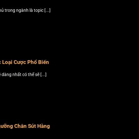
ủ trong ngành là topic [...]
c Loại Cược Phổ Biến
dàng nhất có thể sẽ [...]
gưỡng Chân Sút Hàng