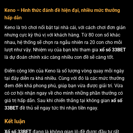
Keno – Hình thức đánh đề hiện đại, nhiều mức thưởng
hấp dẫn
Keno là trò chơi nổi bật tại nhà cái, với cách chơi đơn giản
nhưng cực kỳ thú vị với khách hàng. Từ 80 con số khác
nhau, hệ thống sẽ chọn ra ngẫu nhiên ra 20 con cho mỗi
lượt như vậy. Nhiệm vụ của bạn khi tham gia
xổ số 33BET
là dự đoán chính xác càng nhiều con đề sẽ càng tốt.
Điểm cộng lớn của Keno là số lượng vòng quay mỗi ngày
tại đây diễn ra khá nhiều. Cùng với đó là các mức thưởng
đem đến khá phong phú, giúp bạn vừa được giải trí. Vừa
có cơ hội nhận ngay về cho mình những phần thưởng có
giá trị hấp dẫn. Sau khi chiến thắng tại không gian
xổ số
33BET
đề thủ sẽ ngay tức thì nhận tiền ngay.
Kết luận
Xổ số 33BET
đang là không gian lô đề được đầu tư rất