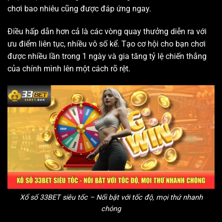
chơi bao nhiêu cũng được đáp ứng ngay.
Điều hấp dẫn hơn cả là các vòng quay thưởng diễn ra với
ưu điểm liên tục, nhiều vô số kể. Tạo cơ hội cho bạn chơi
được nhiều lần trong 1 ngày và gia tăng tỷ lệ chiến thắng
của chính mình lên một cách rõ rệt.
Xổ số 33BET siêu tốc – Nổi bật với tốc độ, mọi thứ nhanh
chóng