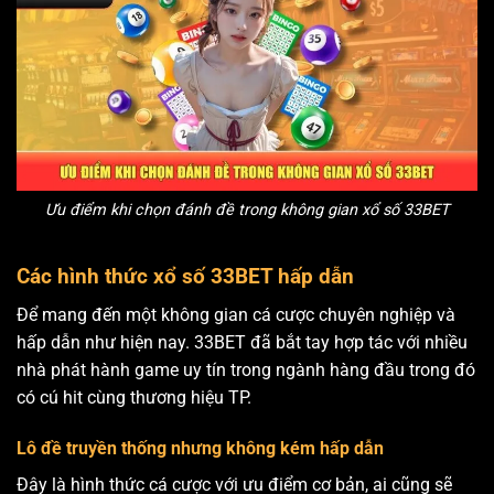
Ưu điểm khi chọn đánh đề trong không gian xổ số 33BET
Các hình thức xổ số 33BET hấp dẫn
Để mang đến một không gian cá cược chuyên nghiệp và
hấp dẫn như hiện nay. 33BET đã bắt tay hợp tác với nhiều
nhà phát hành game uy tín trong ngành hàng đầu trong đó
có cú hit cùng thương hiệu TP.
Lô đề truyền thống nhưng không kém hấp dẫn
Đây là hình thức cá cược với ưu điểm cơ bản, ai cũng sẽ