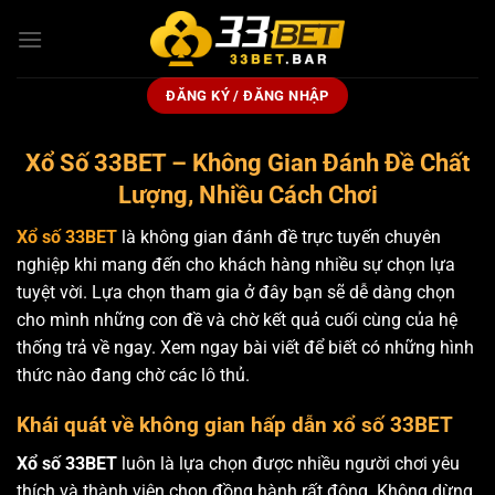
Bỏ
qua
nội
dung
ĐĂNG KÝ / ĐĂNG NHẬP
Xổ Số 33BET – Không Gian Đánh Đề Chất
Lượng, Nhiều Cách Chơi
Xổ số 33BET
là không gian đánh đề trực tuyến chuyên
nghiệp khi mang đến cho khách hàng nhiều sự chọn lựa
tuyệt vời. Lựa chọn tham gia ở đây bạn sẽ dễ dàng chọn
cho mình những con đề và chờ kết quả cuối cùng của hệ
thống trả về ngay. Xem ngay bài viết để biết có những hình
thức nào đang chờ các lô thủ.
Khái quát về không gian hấp dẫn xổ số 33BET
Xổ số 33BET
luôn là lựa chọn được nhiều người chơi yêu
thích và thành viên chọn đồng hành rất đông. Không dừng